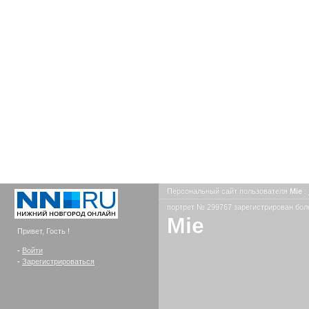
Персональный сайт пользователя
Mie
:
портрет № 299767 зарегистрирован боле
Mie
Привет, Гость !
-
Войти
-
Зарегистрироваться