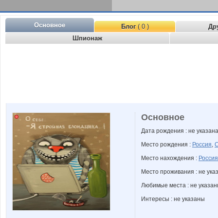
Основное
Блог
( 0 )
Др
Шпионаж
Основное
Дата рождения : не указан
Место рождения :
Россия
,
С
Место нахождения :
Россия
Место проживания : не ука
Любимые места : не указа
Интересы : не указаны